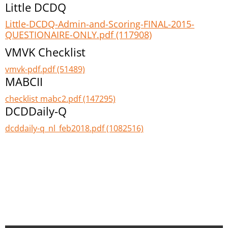
Little DCDQ
Little-DCDQ-Admin-and-Scoring-FINAL-2015-
QUESTIONAIRE-ONLY.pdf (117908)
VMVK Checklist
vmvk-pdf.pdf (51489)
MABCII
checklist mabc2.pdf (147295)
DCDDaily-Q
dcddaily-q_nl_feb2018.pdf (1082516)